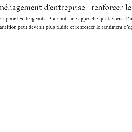
ménagement d’entreprise : renforcer l
 pour les dirigeants. Pourtant, une approche qui favorise l’i
ansition peut devenir plus fluide et renforcer le sentiment d’
té pour favoriser l’implication des employés dans le process
tour de la contribution du personnel, facilite la gestion du pr
he. Des entreprises ont réussi à renforcer le sentiment d’appa
ambiance professionnelle solidaire et collaborative.
 meilleures pratiques pour gérer efficacement un projet de
tion.
énagement sur le personnel et a proposé des solutions pour a
ment d’appartenance et assurer la réussite du projet.