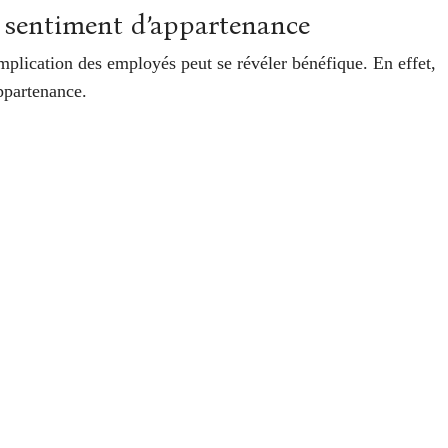
e sentiment d’appartenance
mplication des employés peut se révéler bénéfique. En effet,
appartenance.
us de déménagement. En premier lieu, la mise en place d’un
ojet et l’acceptation du changement.
rtenance de leurs salariés en les impliquant activement lors
 déménagement. Elles fournissent des outils précieux pour
tténuer les problèmes potentiels. Les résultats confirment