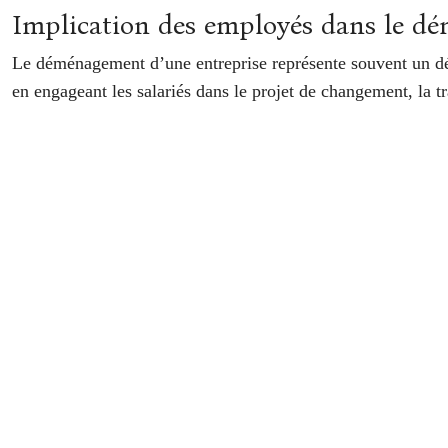
Implication des employés dans le dé
Le déménagement d’une entreprise représente souvent un défi
en engageant les salariés dans le projet de changement, la tr
Plusieurs stratégies éprouvées ont démontré leur efficaci
modèle de plan d’action collaboratif. Ce dernier, articulé au
Des études de cas ont démontré l’efficacité de cette approc
d’un déménagement. Leur participation permet de créer une 
Des ressources en ligne offrent une formation dédiée aux
impliquer les employés et pour assurer le succès de la transi
Un rapport de recherche détaillé a montré l’impact du dém
l’importance d’impliquer les salariés pour renforcer le senti
Stratégies éprouvées pour l’implication des employés